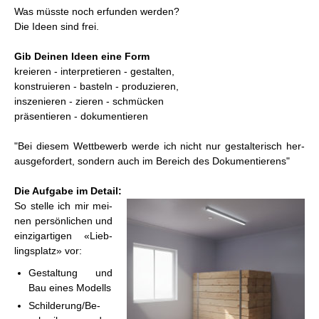
Was müss­te noch er­fun­den wer­den?
Die Ideen sind frei.
Gib Dei­nen Ideen eine Form
kre­ieren - in­ter­pre­tie­ren - ge­stal­ten,
kon­stru­ie­ren - bas­teln - pro­du­zie­ren,
in­sze­nie­ren - zie­ren - schmü­cken
prä­sen­tie­ren - do­ku­men­tie­ren
"Bei die­sem Wett­be­werb werde ich nicht nur ge­stal­te­risch her­
aus­ge­for­dert, son­dern auch im Be­reich des Do­ku­men­tie­rens"
Die Auf­ga­be im De­tail:
So stel­le ich mir mei­
nen per­sön­li­chen und
ein­zig­ar­ti­gen «Lieb­
lings­platz» vor:
Ge­stal­tung und
Bau eines Mo­dells
Schil­de­rung/Be­