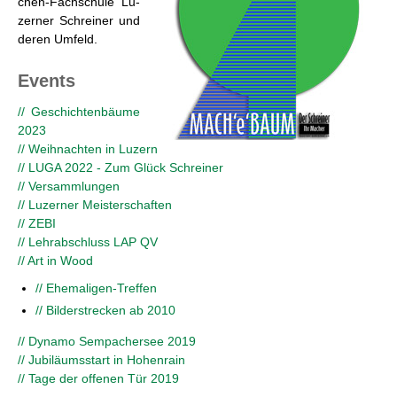
chen-Fach­schu­le Lu­
zer­ner Schrei­ner und
deren Um­feld.
Events
// Ge­schich­ten­bäu­me
2023
// Weih­nach­ten in Lu­zern
// LUGA 2022 - Zum Glück Schrei­ner
// Ver­samm­lun­gen
// Lu­zer­ner Meis­ter­schaf­ten
// ZEBI
// Lehr­ab­schluss LAP QV
// Art in Wood
// Ehe­ma­li­gen-Tref­fen
// Bil­der­stre­cken ab 2010
// Dy­na­mo Sem­pa­cher­see 2019
// Ju­bi­lä­ums­start in Ho­hen­rain
// Tage der of­fe­nen Tür 2019