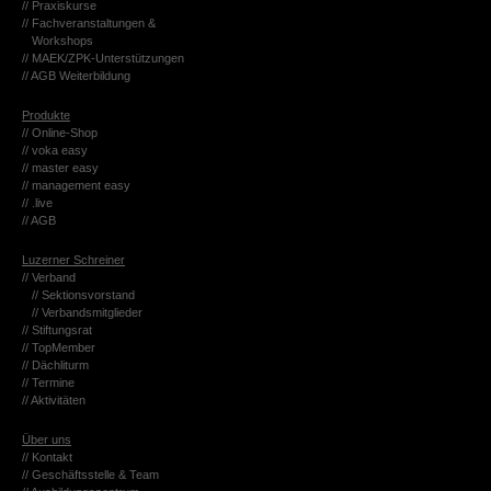
// Pra­xis­kur­se
// Fach­ver­an­stal­tun­gen &
Work­shops
//
MAEK/ZPK-Un­ter­stüt­zun­gen
// AGB Wei­ter­bil­dung
Pro­duk­te
// On­line-Shop
// voka easy
// mas­ter easy
// ma­nage­ment easy
// .live
// AGB
Lu­zer­ner Schrei­ner
// Ver­band
// Sek­ti­ons­vor­stand
// Ver­bands­mit­glie­der
// Stif­tungs­rat
// Top­Mem­ber
// Däch­li­turm
// Ter­mi­ne
// Ak­ti­vi­tä­ten
Über uns
// Kon­takt
// Ge­schäfts­stel­le & Team