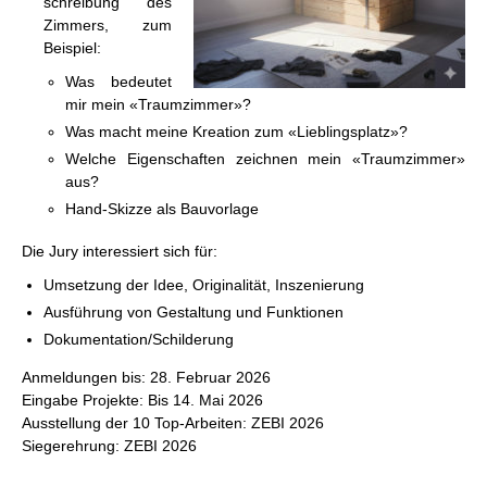
schrei­bung des
Zim­mers, zum
Bei­spiel:
Was be­deu­tet
mir mein «Traum­zim­mer»?
Was macht meine Krea­ti­on zum «Lieb­lings­platz»?
Wel­che Ei­gen­schaf­ten zeich­nen mein «Traum­zim­mer»
aus?
Hand-Skiz­ze als Bau­vor­la­ge
Die Jury in­ter­es­siert sich für:
Um­set­zung der Idee, Ori­gi­na­li­tät, In­sze­nie­rung
Aus­füh­rung von Ge­stal­tung und Funk­tio­nen
Do­ku­men­ta­ti­on/Schil­de­rung
An­mel­dun­gen bis: 28. Fe­bru­ar 2026
Ein­ga­be Pro­jek­te: Bis 14. Mai 2026
Aus­stel­lung der 10 Top-Ar­bei­ten: ZEBI 2026
Sie­ger­eh­rung: ZEBI 2026