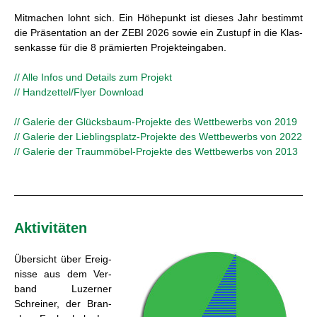
Mit­ma­chen lohnt sich. Ein Hö­he­punkt ist die­ses Jahr be­stimmt
die Prä­sen­ta­ti­on an der ZEBI 2026 sowie ein Zu­stupf in die Klas­
sen­kas­se für die 8 prä­mier­ten Pro­jekt­ein­ga­ben.
// Alle Infos und De­tails zum Pro­jekt
// Hand­zet­tel/Flyer Down­load
// Ga­le­rie der Glücks­baum-Pro­jek­te des Wett­be­werbs von 2019
// Ga­le­rie der Lieb­lings­platz-Pro­jek­te des Wett­be­werbs von 2022
// Ga­le­rie der Traum­mö­bel-Pro­jek­te des Wett­be­werbs von 2013
Ak­ti­vi­tä­ten
Über­sicht über Er­eig­
nis­se aus dem Ver­
band Lu­zer­ner
Schrei­ner, der Bran­