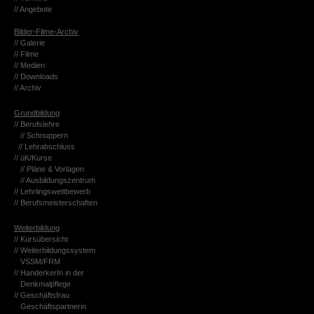
// An­ge­bo­te
Bil­der-Fil­me-Ar­chiv
// Ga­le­rie
// Filme
// Me­di­en
// Down­loads
// Ar­chiv
Grund­bil­dung
// Be­rufs­leh­re
// Schnup­pern
// Lehr­ab­schluss
// üK/Kurse
// Pläne & Vor­la­gen
// Aus­bil­dungs­zen­trum
// Lehr­lings­wett­be­werb
// Be­rufs­meis­ter­schaf­ten
Wei­ter­bil­dung
// Kurs­über­sicht
// Wei­ter­bil­dungs­sys­tem
VSSM/FRM
// Han­der­ke­rIn in der
Denk­mal­pfle­ge
// Ge­schäfts­frau
Ge­schäfts­part­ne­rin