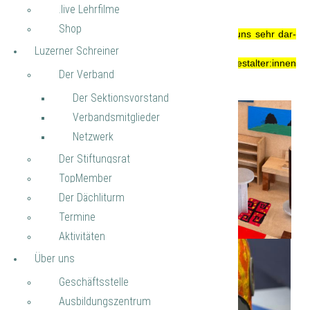
in der Hal­le1 - Stand­num­mer B1031
.live Lehr­fil­me
Shop
Wir ver­schi­cken noch eine Ein­la­dung und freu­en uns sehr dar­
auf,
Lu­zer­ner Schrei­ner
mög­lichst viele Ar­chi­tekt:innen, De­si­gner:inn und Ge­stal­ter:innen
Der Ver­band
dort an­zu­tref­fen!
Der Sek­ti­ons­vor­stand
Ver­bands­mit­glie­der
Netz­werk
Der Stif­tungs­rat
Top­Mem­ber
Der Däch­li­turm
Ter­mi­ne
Ak­ti­vi­tä­ten
Über uns
Ge­schäfts­stel­le
Aus­bil­dungs­zen­trum