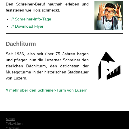
Den Schrei­ner-Be­ruf haut­nah er­le­ben und
fest­stel­len wie Holz schmeckt.
// Schrei­ner-In­fo-Ta­ge
// Down­load Flyer
Däch­li­turm
Seit 1936, also seit über 75 Jah­ren hegen
und pfle­gen nun die Lu­zer­ner Schrei­ner den
zier­li­chen Däch­li­turm, den öst­lichs­ten der
Mu­segg­tür­me in der his­to­ri­schen Stadt­mau­er
von Lu­zern.
// mehr über den Schrei­ner-Turm von Lu­zern
Ak­tu­ell
// Ak­ti­vi­tä­ten
// Ter­mi­ne