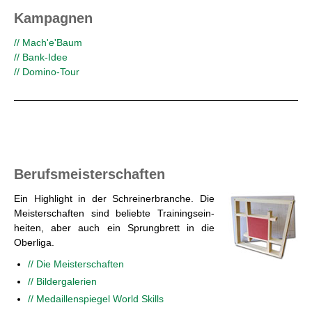
Kam­pa­gnen
// Mach'e'Baum
// Bank-Idee
// Do­mi­no-Tour
Be­rufs­meis­ter­schaf­ten
Ein High­light in der Schrei­ner­bran­che. Die
Meis­ter­schaf­ten sind be­lieb­te Trai­nings­ein­
hei­ten, aber auch ein Sprung­brett in die
Ober­li­ga.
// Die Meis­ter­schaf­ten
// Bil­der­ga­le­ri­en
// Me­dail­len­spie­gel World Skills