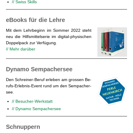
// Swiss Skills
eBooks für die Lehre
Mit dem Lehr­be­ginn im Som­mer 2022 steht
neu die Hilfs­mit­tel­se­rie im di­gi­tal-phy­si­schen
Dop­pel­pack zur Ver­fü­gung.
// Mehr dar­über
Dy­na­mo Sem­pa­cher­see
Den Schrei­ner-Be­ruf er­le­ben am gros­sen Be­
rufs-Er­leb­nis-Event rund um den Sem­pa­cher­
see.
// Be­su­cher-Werk­statt
// Dy­na­mo Sem­pa­cher­see
Schnup­pern